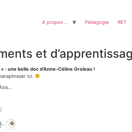
A propos …
Pédagogie
RET
ments et d’apprentissag
« : une belle doc d’Anne-Céline Groleau !
 paraphraser ici.
rfois…