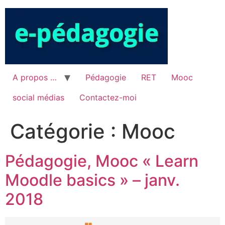
Aller
au
contenu
A propos …
Pédagogie
RET
Mooc
social médias
Contactez-moi
Catégorie :
Mooc
Pédagogie, Mooc « Learn
Moodle basics » – janv.
2018