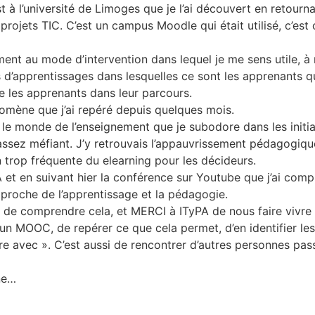
est à l’université de Limoges que je l’ai découvert en retour
projets TIC. C’est un campus Moodle qui était utilisé, c’est 
nt au mode d’intervention dans lequel je me sens utile, à m
s d’apprentissages dans lesquelles ce sont les apprenants 
e les apprenants dans leur parcours.
omène que j’ai repéré depuis quelques mois.
 le monde de l’enseignement que je subodore dans les initia
ez méfiant. J’y retrouvais l’appauvrissement pédagogique 
n trop fréquente du elearning pour les décideurs.
A et en suivant hier la conférence sur Youtube que j’ai c
pproche de l’apprentissage et la pédagogie.
té de comprendre cela, et MERCI à ITyPA de nous faire viv
r un MOOC, de repérer ce que cela permet, d’en identifier les
re avec ». C’est aussi de rencontrer d’autres personnes pas
ne…