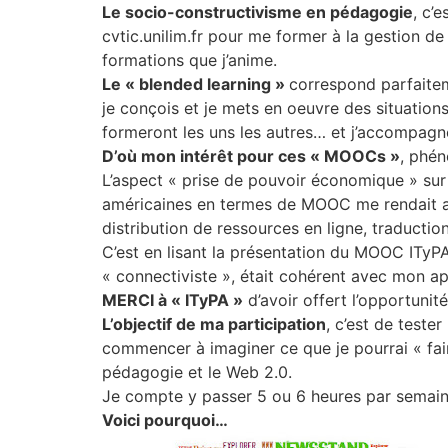
Le socio-constructivisme en pédagogie
, c’
cvtic.unilim.fr pour me former à la gestion de 
formations que j’anime.
Le « blended learning »
correspond parfaiteme
je conçois et je mets en oeuvre des situation
formeront les uns les autres… et j’accompagn
D’où mon intérêt pour ces « MOOCs »
, phén
L’aspect « prise de pouvoir économique » sur
américaines en termes de MOOC me rendait ass
distribution de ressources en ligne, traductio
C’est en lisant la présentation du MOOC ITyP
« connectiviste », était cohérent avec mon a
MERCI à « ITyPA »
d’avoir offert l’opportuni
L’objectif de ma participation
, c’est de teste
commencer à imaginer ce que je pourrai « fai
pédagogie et le Web 2.0.
Je compte y passer 5 ou 6 heures par semai
Voici pourquoi…